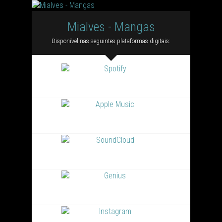
Mialves - Mangas
Disponível nas seguintes plataformas digitais: